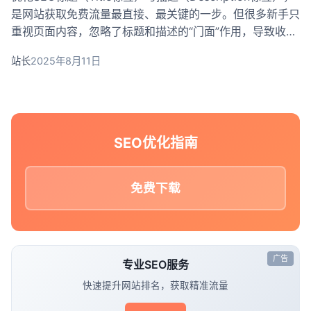
是网站获取免费流量最直接、最关键的一步。但很多新手只
重视页面内容，忽略了标题和描述的“门面”作用，导致收录
了却没有点击，或排名靠后无人问津。其实，SEO标题和描
站长
2025年8月11日
述标签不难写，只要掌握科学的方法和规律，不但能吸引搜
索引擎收录，更能激......
SEO优化指南
免费下载
广告
专业SEO服务
快速提升网站排名，获取精准流量