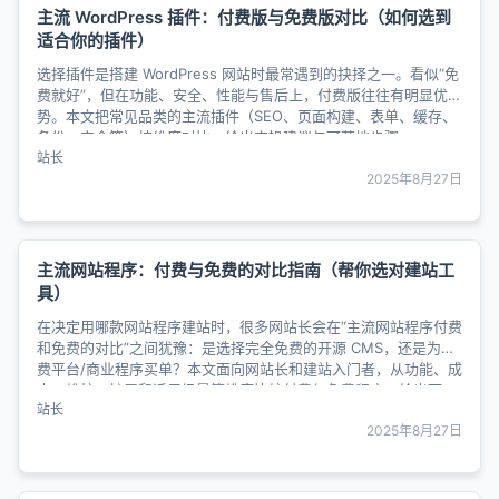
主流 WordPress 插件：付费版与免费版对比（如何选到
适合你的插件）
选择插件是搭建 WordPress 网站时最常遇到的抉择之一。看似“免
费就好”，但在功能、安全、性能与售后上，付费版往往有明显优
势。本文把常见品类的主流插件（SEO、页面构建、表单、缓存、
备份、安全等）按维度对比，给出实操建议与可落地步骤，......
站长
2025年8月27日
主流网站程序：付费与免费的对比指南（帮你选对建站工
具）
在决定用哪款网站程序建站时，很多网站长会在“主流网站程序付费
和免费的对比”之间犹豫：是选择完全免费的开源 CMS，还是为付
费平台/商业程序买单？本文面向网站长和建站入门者，从功能、成
本、维护、扩展和适用场景等维度比较付费与免费程序，给出可
站长
执......
2025年8月27日