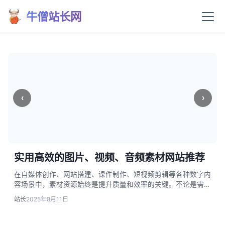
牛僧站长网
‹
›
实用高效的图片、视频、音频素材网站推荐
在自媒体创作、网站搭建、课件制作、短视频剪辑等各种数字内
容场景中，素材资源始终是提升质量和效率的关键。不论是需要
高分辨率图片作Banner，精选BGM增强氛围，还是短视频片段
站长
2025年8月11日
做剪辑，选择科学且丰富的素材网站，能让创作从“术业专攻”变
成“腕上得水”。本文会分类型、层层递进，系统盘点那些免费下
载、正版合规、效率极高的图片、视频和音频素材网站，结合挑