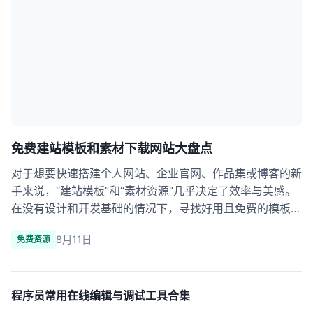
免费建站模板和素材下载网站大盘点
对于想要快速搭建个人网站、企业官网、作品集或博客的新
手来说，“建站模板”和“素材资源”几乎决定了效率与美感。
在没有设计和开发基础的情况下，寻找好用且免费的模板和
高质量素材，是提升网站专业度和节省时间的核心途径。本
8月11日
免费资源
文将用递进式结构，系统梳理海......
程序员常用在线编辑与调试工具合集