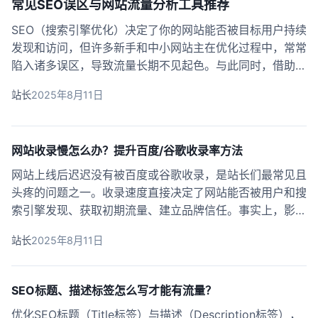
常见SEO误区与网站流量分析工具推荐
SEO（搜索引擎优化）决定了你的网站能否被目标用户持续
发现和访问，但许多新手和中小网站主在优化过程中，常常
陷入诸多误区，导致流量长期不见起色。与此同时，借助专
业流量分析工具，能科学识别问题与优化方向，进一步提升
站长
2025年8月11日
排名和权重。本篇文章将系统梳理常见SEO优化误区，结合
热门流量分析工具的核心功能，让你掌握......
网站收录慢怎么办？提升百度/谷歌收录率方法
网站上线后迟迟没有被百度或谷歌收录，是站长们最常见且
头疼的问题之一。收录速度直接决定了网站能否被用户和搜
索引擎发现、获取初期流量、建立品牌信任。事实上，影响
收录的因素极多，但通过系统性的技巧和优化，即便是小白
站长
2025年8月11日
也能大幅提高网站的收录效率。本文将用递进式实操讲解如
何系统提升收录率，让你不走弯路，尽早被百......
SEO标题、描述标签怎么写才能有流量？
优化SEO标题（Title标签）与描述（Description标签），