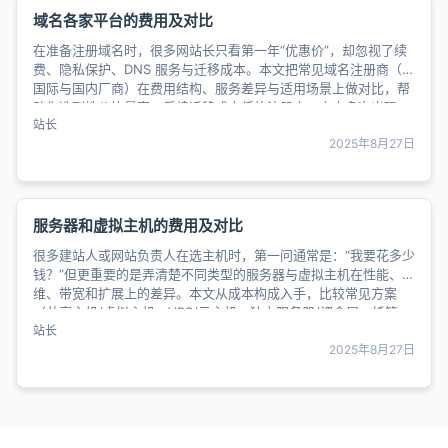
域名各家平台的费用及对比
在准备注册域名时，很多网站长只看第一年“优惠价”，却忽视了续
费、隐私保护、DNS 服务与迁移成本。本文把常见域名注册商（含
国际与国内厂商）在费用结构、服务差异与适用场景上做对比，帮
助你选到性价比最高、后续迁移成本低的注册商。文中多次出现
站长
“域......
2025年8月27日
服务器和虚拟主机的费用及对比
很多建站人或网站负责人在选主机时，第一问通常是：“我要花多少
钱？”但更重要的是弄清楚不同类型的服务器与虚拟主机在性能、运
维、带宽和扩展上的差异。本文从成本构成入手，比较常见方案
（共享主机/虚拟主机、VPS/云主机、独立服务器/裸金属、托管
站长
与......
2025年8月27日