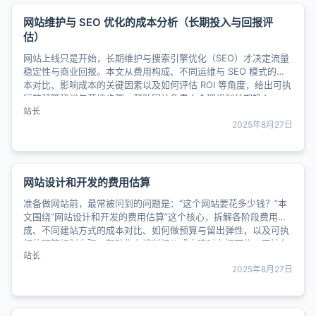
网站维护与 SEO 优化的成本分析（长期投入与回报评
估）
网站上线只是开始，长期维护与搜索引擎优化（SEO）才决定流量
稳定性与商业回报。本文从费用构成、不同运维与 SEO 模式的成
本对比、影响成本的关键因素以及如何评估 ROI 等角度，给出可执
行的预算建议与落地步骤，帮助网站负责人合理规划长期投入......
站长
2025年8月27日
网站设计和开发的费用估算
准备做网站前，最常被问到的问题是：“这个网站要花多少钱？”本
文围绕“网站设计和开发的费用估算”这个核心，拆解各阶段费用构
成、不同建站方式的成本对比、如何做预算与留出弹性，以及可执
行的预算规划步骤，帮助你在谈判报价或自建时有据可依，不被忽
站长
悠。......
2025年8月27日