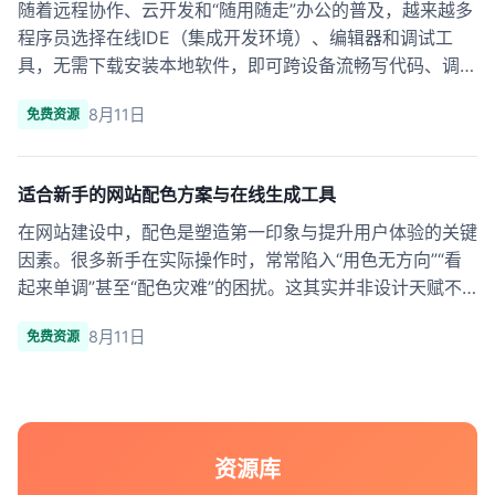
随着远程协作、云开发和“随用随走”办公的普及，越来越多
程序员选择在线IDE（集成开发环境）、编辑器和调试工
具，无需下载安装本地软件，即可跨设备流畅写代码、调
试、分享和部署。本篇文章将递进式梳理从新手到进阶开发
8月11日
免费资源
者高频用到的在线工具，介绍其场景......
适合新手的网站配色方案与在线生成工具
在网站建设中，配色是塑造第一印象与提升用户体验的关键
因素。很多新手在实际操作时，常常陷入“用色无方向”“看
起来单调”甚至“配色灾难”的困扰。这其实并非设计天赋不
足，而是缺少科学的方法与好用的工具。本文将从网站配色
8月11日
免费资源
入门知识切入，层层递进带你掌......
资源库