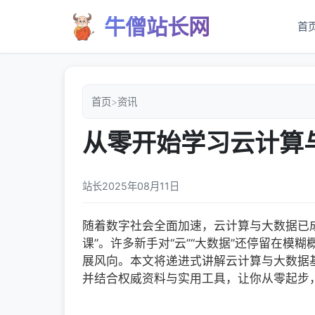
牛僧站长网
首
首页
>
资讯
从零开始学习云计算
站长
2025年08月11日
随着数字社会全面加速，云计算与大数据已
课”。许多新手对“云”“大数据”还停留在
展风向。本文将递进式讲解云计算与大数据
并结合权威资料与实用工具，让你从零起步