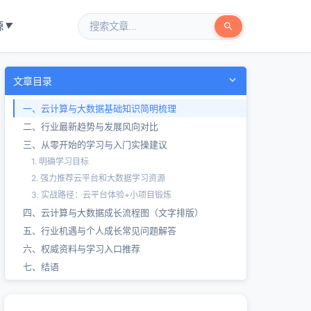
源
▼
文章目录
一、云计算与大数据基础知识简明梳理
二、行业最新趋势与发展风向对比
三、从零开始的学习与入门实操建议
1. 明确学习目标
2. 强力推荐云平台和大数据学习资源
3. 实战路径：云平台体验+小项目锻炼
四、云计算与大数据成长流程图（文字排版）
五、行业机遇与个人成长常见问题解答
六、权威资料与学习入口推荐
七、结语