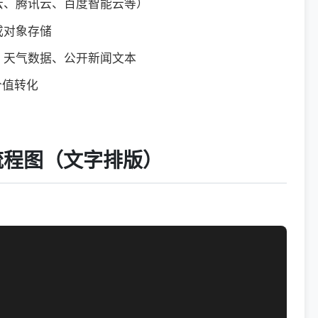
云、腾讯云、百度智能云等）
或对象存储
、天气数据、公开新闻文本
价值转化
流程图（文字排版）