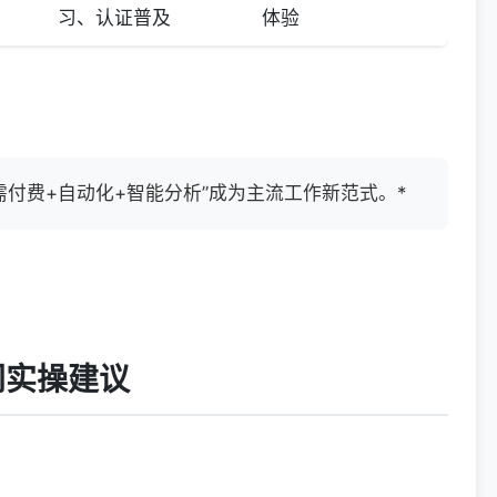
习、认证普及
体验
需付费+自动化+智能分析”成为主流工作新范式。*
门实操建议