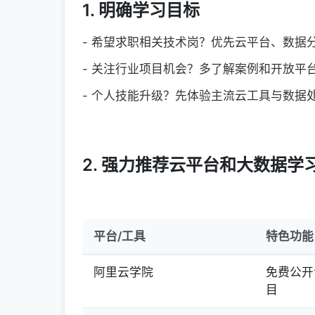
1. 明确学习目标
- 希望求职相关技术岗？优先云平台、数据分
- 关注行业项目机会？多了解案例和开放平
- 个人技能升级？先体验主流云工具与数据
2. 强力推荐云平台和大数据学
平台/工具
特色功能
阿里云学院
免费公开
目