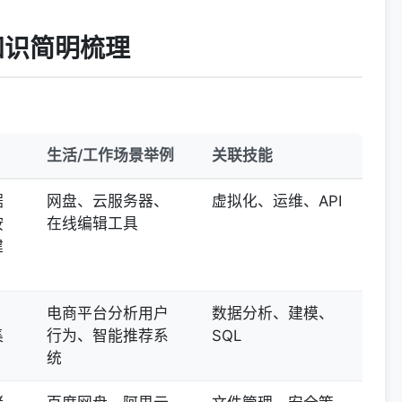
知识简明梳理
生活/工作场景举例
关联技能
据
网盘、云服务器、
虚拟化、运维、API
按
在线编辑工具
建
、
电商平台分析用户
数据分析、建模、
集
行为、智能推荐系
SQL
统