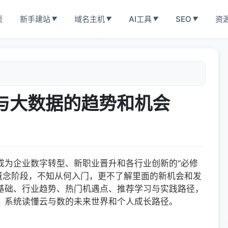
页
新手建站
域名主机
AI工具
SEO
资
▼
▼
▼
▼
与大数据的趋势和机会
成为企业数字转型、新职业晋升和各行业创新的“必修
模糊概念阶段，不知从何入门，更不了解里面的新机会和发
基础、行业趋势、热门机遇点、推荐学习与实践路径，
，系统读懂云与数的未来世界和个人成长路径。