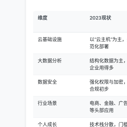
维度
2023现状
云基础设施
以“云主机”为主
范化部署
大数据分析
结构化数据为主
企业用得多
数据安全
强化权限与加密
合规初步
行业场景
电商、金融、广
等头部应用
个人成长
技术栈分散，门