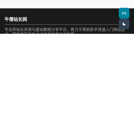
EN
牛僧站长网
专业的站长资源与建站教程分享平台，致力于帮助新手快速入门网站建
设，提供最新的技术动态和实用工具推荐。
热门栏目
新手建站
建站基础
AI编程
AI工具
WordPress教程
AI资讯
SEO
资源
资讯
社区
站点地图
实用工具
SEO检测
网站测速
域名查询
Whois查询
网站备份
热门标签
网站
AI
建站
SEO
工具
翻车
WordPress
模板
免费
新手
费用
域名
CMS
插件
案例