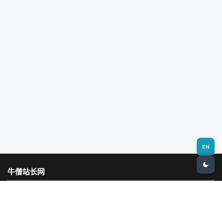
EN
牛僧站长网
专业的站长资源与建站教程分享平台，致力于帮助新手快速入门网站建
设，提供最新的技术动态和实用工具推荐。
热门栏目