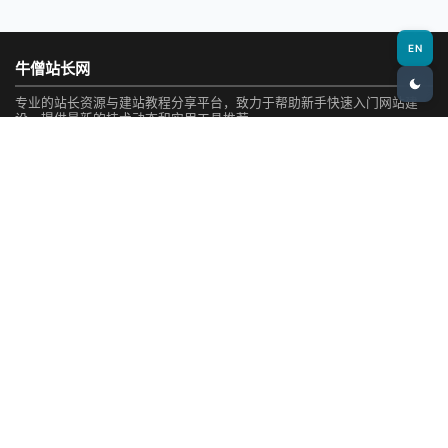
EN
牛僧站长网
专业的站长资源与建站教程分享平台，致力于帮助新手快速入门网站建
设，提供最新的技术动态和实用工具推荐。
热门栏目
新手建站
建站基础
AI编程
AI工具
WordPress教程
AI资讯
SEO
资源
资讯
社区
站点地图
实用工具
SEO检测
网站测速
域名查询
Whois查询
网站备份
热门标签
网站
AI
建站
SEO
工具
翻车
WordPress
模板
免费
新手
费用
域名
CMS
插件
案例