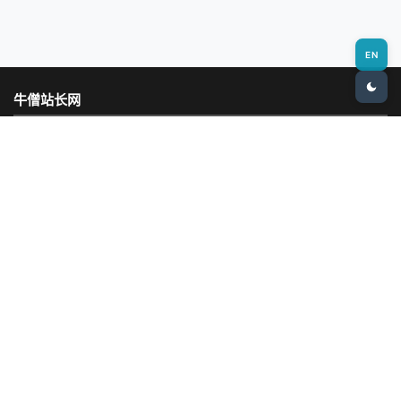
EN
牛僧站长网
专业的站长资源与建站教程分享平台，致力于帮助新手快速入门网站建
设，提供最新的技术动态和实用工具推荐。
热门栏目
新手建站
建站基础
AI编程
AI工具
WordPress教程
AI资讯
SEO
资源
资讯
社区
站点地图
实用工具
SEO检测
网站测速
域名查询
Whois查询
网站备份
热门标签
网站
AI
建站
SEO
工具
翻车
WordPress
模板
免费