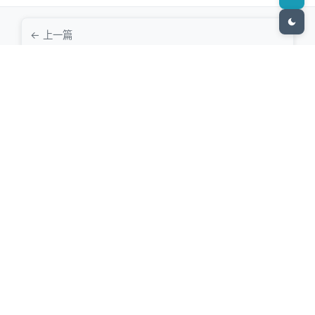
← 上一篇
用户投稿：你是如何上手建站和AI工具的
下一篇 →
WordPress用户常见问题求助与经验互助
牛僧站长网
专业的站长资源与建站教程分享平台，致力于帮助新手快速入门网站建
设，提供最新的技术动态和实用工具推荐。
热门栏目
新手建站
建站基础
AI编程
AI工具
WordPress教程
AI资讯
SEO
资源
资讯
社区
站点地图