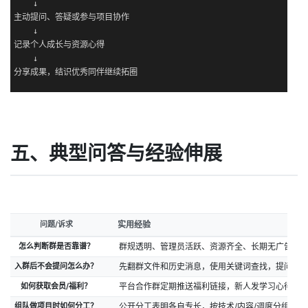
    ↓

主动提问、答疑或参与项目协作

    ↓

记录个人成长与资源心得

    ↓

分享成果，结识优秀同伴继续拓圈
五、典型问答与经验伸展
问题/诉求
实用经验
怎么判断群是否靠谱？
群规透明、管理员活跃、资源齐全、长期无广告骚
入群后不会提问怎么办？
先翻群文件和历史消息，使用关键词查找，提问描述
如何获取会员/福利？
平台合作群定期推送福利链接，新人发学习心得常
组队做项目时如何分工？
公开分工表明各自专长，按技术/内容/调度分组，实