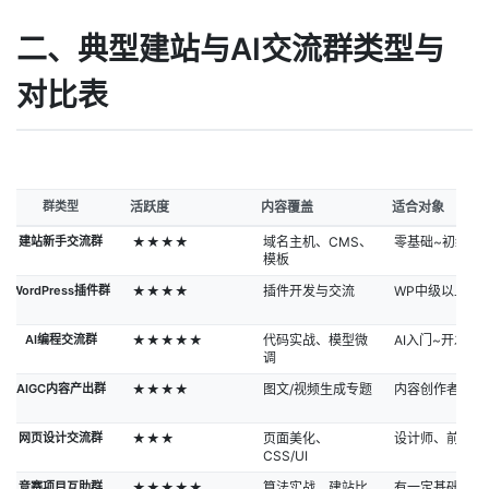
二、典型建站与AI交流群类型与
对比表
群类型
活跃度
内容覆盖
适合对象
建站新手交流群
★★★★
域名主机、CMS、
零基础~初级站
模板
WordPress插件群
★★★★
插件开发与交流
WP中级以上
AI编程交流群
★★★★★
代码实战、模型微
AI入门~开发者
调
AIGC内容产出群
★★★★
图文/视频生成专题
内容创作者
网页设计交流群
★★★
页面美化、
设计师、前端新
CSS/UI
竞赛项目互助群
★★★★★
算法实战、建站比
有一定基础者