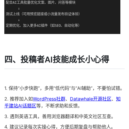
配合AI工具批量优化文案、图片、问答等模块

      ↓

测试上线（可用预览链接或小流量发布验证体验）

      ↓

定期优化、加入更多AI插件（如SEO、自动化等）
四、投稿者AI技能成长小心得
1. 保持“小步快跑”，多用“低代码”与“AI辅助”，不要怕试错。
2. 推荐加入如
WordPress社群
、
Datawhale开源社区
、
知
乎建站AI话题区
等，不断求助和反馈。
3. 遇到英语工具，善用浏览器翻译和中英文社区互查。
4. 建议记录每次实操心得，方便后期复盘与帮助他人。