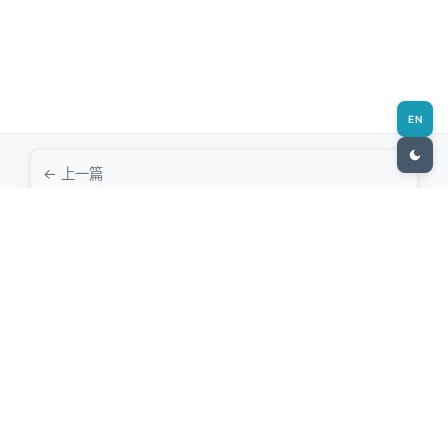
EN
← 上一篇
什么是网站？网站的组成部分
下一篇 →
建站&AI学习交流群推荐与福利分享
牛僧站长网
专业的站长资源与建站教程分享平台，致力于帮助新手快速入门网站建
设，提供最新的技术动态和实用工具推荐。