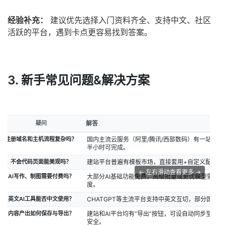
经验补充：
建议优先选择入门资料齐全、支持中文、社区
活跃的平台，遇到卡点更容易找到答案。
3. 新手常见问题&解决方案
疑问
解答
注册域名和主机流程复杂吗？
国内主流云服务（阿里/腾讯/西部数码）有一站式
半小时可完成。
不会代码页面能美观吗？
建站平台普遍有模板市场，直接套用+自定义配色即
← 左右滑动查看更多 →
AI写作、制图需要付费吗？
大部分AI基础功能免费，高级批量或更优模型需会
度。
英文AI工具能否中文使用？
CHATGPT等主流平台支持中英文互切，部分国产A
内容产出如何保存与导出？
建站和AI平台均有“导出”按钮，可设自动同步至网
安全。