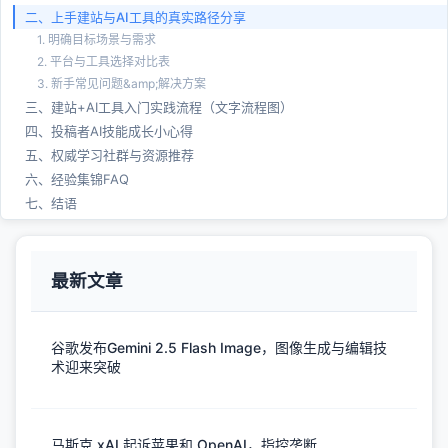
二、上手建站与AI工具的真实路径分享
1. 明确目标场景与需求
2. 平台与工具选择对比表
3. 新手常见问题&amp;解决方案
三、建站+AI工具入门实践流程（文字流程图）
四、投稿者AI技能成长小心得
五、权威学习社群与资源推荐
六、经验集锦FAQ
七、结语
最新文章
谷歌发布Gemini 2.5 Flash Image，图像生成与编辑技
术迎来突破
马斯克 xAI 起诉苹果和 OpenAI，指控垄断