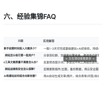
六、经验集锦FAQ
问题
实用解答
新手前期时间投入大概多少？
一般1-3天可完成基础建站+AI初体验，持续小优
网站怎么吸引第一批用户？
分享到社群、加搜索引擎收录，邀请身边朋友体验
← 左右滑动查看更多 →
AI工具文案质量不满意怎么办？
反复修改提示词，多尝试不同工具组合迭代，结合
网站运维和安全怎么保障？
定期更新插件/主题，备份数据，用云安全服务做
AI和建站如何组合出新创意？
用AI自动生成文章/图片，结合表单/问答/自动回